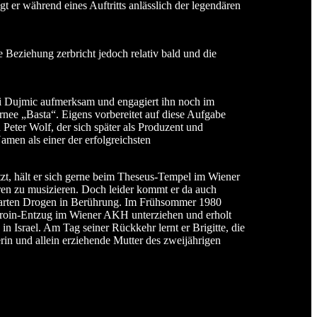
t er während eines Auftritts anlässlich der legendären
e Beziehung zerbricht jedoch relativ bald und die
i Dujmic aufmerksam und engagiert ihn noch im
rnee „Basta“. Eigens vorbereitet auf diese Aufgabe
Peter Wolf, der sich später als Produzent und
men als einer der erfolgreichsten
itzt, hält er sich gerne beim Theseus-Tempel im Wiener
ren zu musizieren. Doch leider kommt er da auch
 harten Drogen in Berührung. Im Frühsommer 1980
eroin-Entzug im Wiener AKH unterziehen und erholt
n Israel. Am Tag seiner Rückkehr lernt er Brigitte, die
erin und allein erziehende Mutter des zweijährigen