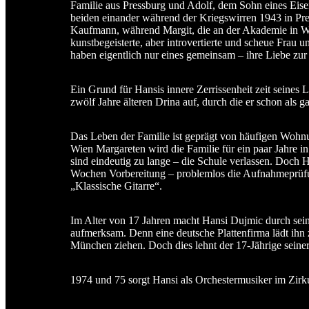
Familie aus Pressburg und Adolf, dem Sohn eines Eis
beiden einander während der Kriegswirren 1943 in Press
Kaufmann, während Margit, die an der Akademie in Wie
kunstbegeisterte, aber introvertierte und scheue Frau
haben eigentlich nur eines gemeinsam – ihre Liebe zur
Ein Grund für Hansis innere Zerrissenheit zeit seines 
zwölf Jahre älteren Drina auf, durch die er schon als 
Das Leben der Familie ist geprägt von häufigen Wohn
Wien Margareten wird die Familie für ein paar Jahre i
sind eindeutig zu lange – die Schule verlassen. Doch Ha
Wochen Vorbereitung – problemlos die Aufnahmeprüfun
„Klassische Gitarre“.
Im Alter von 17 Jahren macht Hansi Dujmic durch sein
aufmerksam. Denn eine deutsche Plattenfirma lädt ihn z
München ziehen. Doch dies lehnt der 17-Jährige seine
1974 und 75 sorgt Hansi als Orchestermusiker im Zirku