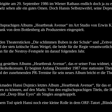
rigitte am 29. September 1986 im Wiener Rathaus endlich doch ja zu 
elz sehen alle ein gutes Omen. Doch Hansis Selbstzweifel, seine Dep
ichsprachigen Albums „Heartbreak Avenue“ im Art Studio von Erwin Kie
k von dem Bottlenberg als Produzenten eingespielt.
den Theaterstücken „Die schlimmen Buben in der Schule“ und „Zeitvert
 der stets kritische Hans Weigel, die beide für die Regie verantwortli
n für die Nestroy-Festspiele im darauf folgenden Jahr.
tig gestellten Albums „Heartbreak Avenue“, das er seiner Frau widmet, 
koholkonsum. Er beginnt Anfang Dezember 1987 eine stationäre Therap
d der zunehmenden PR-Termine für sein neues Album bricht er die Ther
 Amadeo Hansi Dujmics letztes Album „Heartbreak Avenue“, für das e
kten zu können, auf den Markt. Von den englischsprachigen Titeln, die 
nd „Deep Blue Eyes“ als Singles ausgekoppelt.
em Tod spielt Hansi noch eine kleine Rolle in dem ORF-Tatort „Blinde 