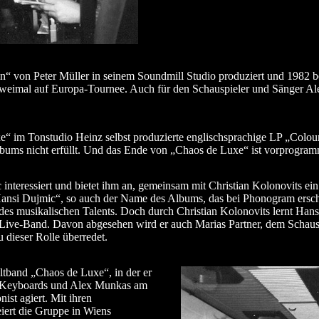
n“ von Peter Müller in seinem Soundmill Studio produziert und 1982 bei
ius zweimal auf Europa-Tournee. Auch für den Schauspieler und Sänger 
“ im Tonstudio Heinz selbst produzierte englischsprachige LP „Colou
bums nicht erfüllt. Und das Ende von „Chaos de Luxe“ ist vorprogramm
nteressiert und bietet ihm an, gemeinsam mit Christian Kolonovits ein
nsi Dujmic“, so auch der Name des Albums, das bei Phonogram erschein
es musikalischen Talents. Doch durch Christian Kolonovits lernt Hans
r Live-Band. Davon abgesehen wird er auch Marias Partner, dem Schaus
u dieser Rolle überredet.
ltband „Chaos de Luxe“, in der er
n Keyboards und Alex Munkas am
ist agiert. Mit ihren
iert die Gruppe in Wiens