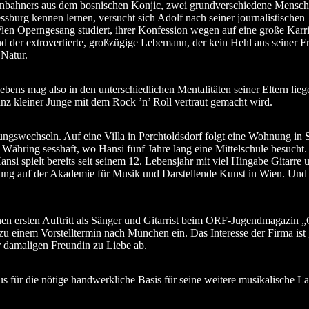
enbahners aus dem bosnischen Konjic, zwei grundverschiedene Mensche
burg kennen lernen, versucht sich Adolf nach seiner journalistischen T
n Operngesang studiert, ihrer Konfession wegen auf eine große Karri
 und der extrovertierte, großzügige Lebemann, der kein Hehl aus seiner
 Natur.
Lebens mag also in den unterschiedlichen Mentalitäten seiner Eltern li
ganz kleiner Junge mit dem Rock ’n’ Roll vertraut gemacht wird.
ungswechseln. Auf eine Villa in Perchtoldsdorf folgt eine Wohnung i
n Währing sesshaft, wo Hansi fünf Jahre lang eine Mittelschule besuch
nsi spielt bereits seit seinem 12. Lebensjahr mit viel Hingabe Gitarre u
g auf der Akademie für Musik und Darstellende Kunst in Wien. Und so
en ersten Auftritt als Sänger und Gitarrist beim ORF-Jugendmagazin „
u einem Vorstelltermin nach München ein. Das Interesse der Firma ist 
r damaligen Freundin zu Liebe ab.
s für die nötige handwerkliche Basis für seine weitere musikalische L