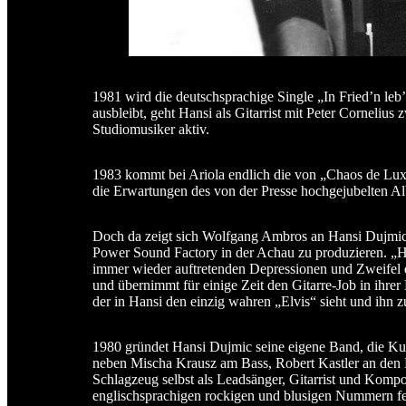
1981 wird die deutschsprachige Single „In Fried’n leb’
ausbleibt, geht Hansi als Gitarrist mit Peter Cornel
Studiomusiker aktiv.
1983 kommt bei Ariola endlich die von „Chaos de Luxe
die Erwartungen des von der Presse hochgejubelten Al
Doch da zeigt sich Wolfgang Ambros an Hansi Dujmic i
Power Sound Factory in der Achau zu produzieren. „Ha
immer wieder auftretenden Depressionen und Zweifel d
und übernimmt für einige Zeit den Gitarre-Job in ihre
der in Hansi den einzig wahren „Elvis“ sieht und ihn z
1980 gründet Hansi Dujmic seine eigene Band, die Ku
neben Mischa Krausz am Bass, Robert Kastler an de
Schlagzeug selbst als Leadsänger, Gitarrist und Kompon
englischsprachigen rockigen und blusigen Nummern fe