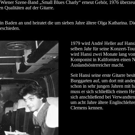
er Wiener Szene-Band „Small Blues Charly“ erneut Gehör, 1976 überzeug
 Qualitäten auf der Gitarre.
in Baden an und heiratet die um sieben Jahre ältere Olga Katharina. Di
geschieden.
1979 wird André Heller auf Hans
selben Jahr für seine Konzert-Tou
wird Hansi zwei Monate lang von 
Komponist in Kalifornien einen Na
Auslandsösterreicher macht.
Seit Hansi seine erste Gitarre bes
Burggarten auf, um dort mit ande
schon in sehr jungen Jahren mit
muss er sich schließlich einem H
sich anschließend bei Verwandten i
um acht Jahre ältere Englischlehr
Clemens kennen.