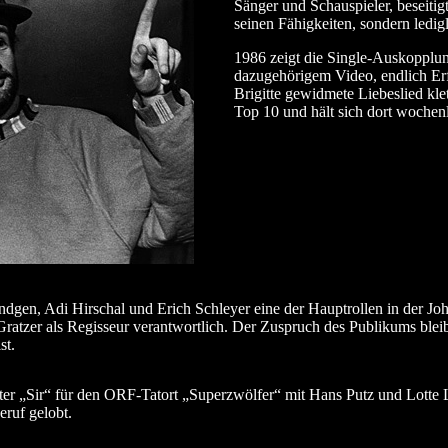
Sänger und Schauspieler, beseitigt
seinen Fähigkeiten, sondern ledigl
1986 zeigt die Single-Auskopplun
dazugehörigem Video, endlich Erf
Brigitte gewidmete Liebeslied klet
Top 10 und hält sich dort wochen
en, Adi Hirschal und Erich Schleyer eine der Hauptrollen in der Joha
ratzer als Regisseur verantwortlich. Der Zuspruch des Publikums bleib
st.
ter „Sir“ für den ORF-Tatort „Superzwölfer“ mit Hans Putz und Lotte 
eruf gelobt.