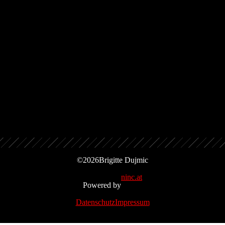
1984, Amadeo
TRACKS
‘s Naserl
Fett Wie Ein Radierer
©
2026
Brigitte Dujmic
ninc.at
Powered by
Datenschutz
Impressum