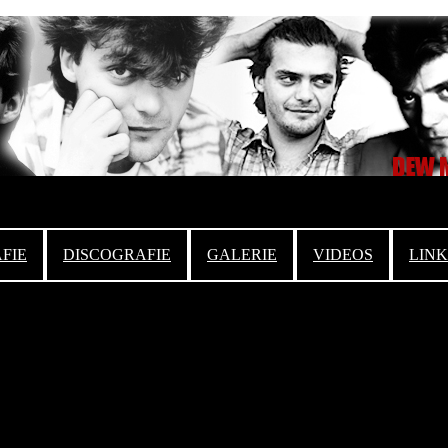
FIE
DISCOGRAFIE
GALERIE
VIDEOS
LINK
Ambros, Fendrich
‘s Naserl